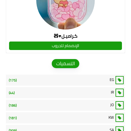
كـراميـل♥🧸
الإنضمام للجروب
التسميات
EG
(175)
IR
(44)
JO
(186)
KW
(181)
SA
(309)