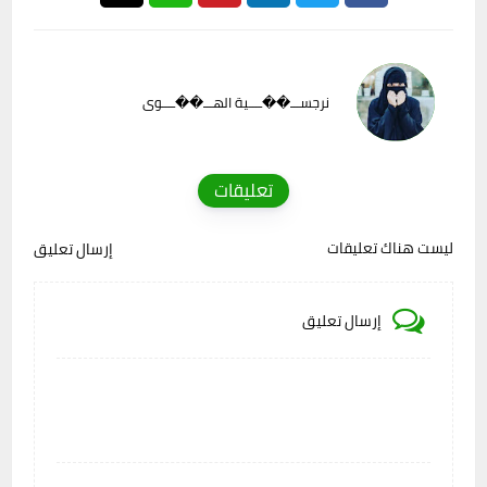
نرجســـ��ــــية الهـــ��ــــوى
تعليقات
ليست هناك تعليقات
إرسال تعليق
إرسال تعليق