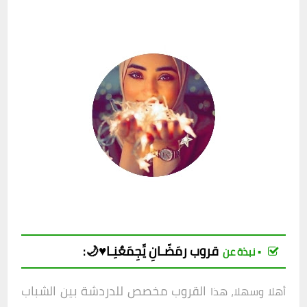
قروب
رمَضّـانِ يِّجِمَعٌنِـا♥️🌙
:
▪︎ نبذة عن
القروب مخصص للدردشة بين الشباب
أهلا وسهلا، هذا