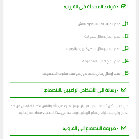
▪︎ قواعد المحادثة في القروب:
1)_
عدم المراسلة اثناء وجود نقاش.
2)_
ع
دم ارسال رسائل عشوائية.
3)_
عدم ارسال رسائل بشكل كبير ومبالغ فيه.
4)_
عدم ازعاج اعضاء المجموعة.
5)_
يمنع إرسال رسائل خاصة بدون موافقة مشرف المجموعة.
▪︎ رسالة الى الأشخاص الراغبين بالانضمام:
اخي العزيز نأمل أنك على خير، قبل ان ترسل ما يغضب الله والناس تذكر انك انسان من هذا
العالم، والواجب عليك ان تنشر الإيجابية وتساهم في هذا المجتمع مساهمة إيجابية.
▪︎ طريقة الانضمام الى القروب: