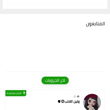
المتابعون
اخر الجروبات
الأكثر مشاهدة
0
وتين القلب😍🫀