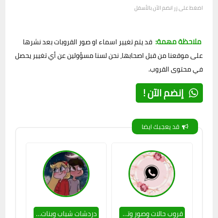
اضغط على زر انضم الآن بالأسفل
ملاحظة مهمة:
قد يتم تغيير اسماء او صور القروبات بعد نشرها
على موقعنا من قبل اصحابها، نحن لسنا مسؤولين عن أي تغيير يحصل
في محتوى القروب.
إنضم الآن !
قد يعجبك ايضا
قروب حالات وصور وتعارف😉🚫
دردشات شباب وبنات مصر😉📲