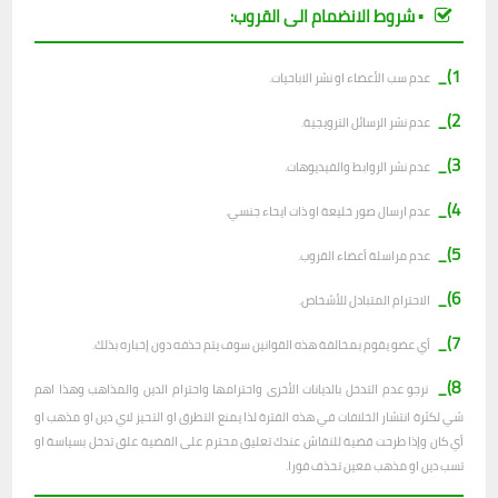
▪︎ شروط الانضمام الى القروب:
1)_
عدم سب الأعضاء او نشر الاباحيات.
2)_
عدم نشر الرسائل الترويجية.
3)_
عدم نشر الروابط والفيديوهات.
4)_
عدم ارسال صور خليعة او ذات ايحاء جنسي.
5)_
عدم مراسلة أعضاء القروب.
6)_
الاحترام المتبادل للأشخاص.
7)_
أي عضو يقوم بمخالفة هذه القوانين سوف يتم حذفه دون إخباره بذلك.
8)_
نرجو عدم التدخل بالديانات الأخرى واحترامها واحترام الدين والمذاهب وهذا اهم
شي لكثرة انتشار الخلافات في هذه الفترة لذا يمنع التطرق او التحيز لاي دين او مذهب او
أي كان وإذا طرحت قضية للنقاش عندك تعليق محترم على القضية علق تدخل بسياسة او
تسب دين او مذهب معين تحذف فورا.