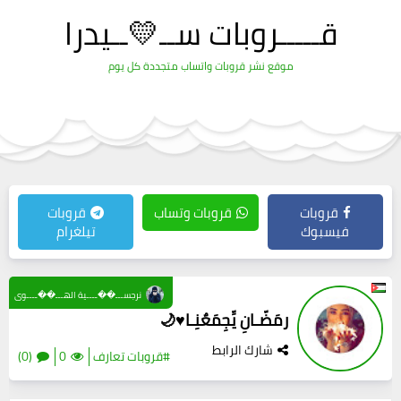
قـــــروبات ســ💛ــيدرا
موقع نشر قروبات واتساب متجددة كل يوم
قروبات
قروبات وتساب
قروبات
فيسبوك
تيلغرام
نرجســـ��ــــية الهـــ��ــــوى
رمَضّـانِ يِّجِمَعٌنِـا♥️🌙
شارك الرابط
#قروبات تعارف
0
(0)