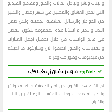
والبنات ونشر وتبادل الحالات والصور ومقاطع الفيديو
التي تخص العشاق والمحبين في شهر رمضان والكثير
من الخواطر والرسائل العشقية الجميلة ولكن ضمن
الادب والاحترام أنشأنا هذه المجموعة لتكون الافض
ل
في عالم الواتساب من خلال تحميل أجمل العبارات
والاقتباسات والصور انضموا الان وشاركونا ما لديكم
من فيديوهات وصور حب وغرام
قروب
رمَضّـانِ يِّجِمَعٌنِـا♥️🌙
:
▪︎ لماذا وجد
تم انشاء هذا القروب من اجل الدردشة والتعارف ونشر
وتبادل الفيديوهات وحالات الواتساب الجميلة بين البنات
والشباب