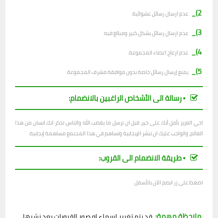
2)_
ع
دم ارسال رسائل عشوائية.
3)_
عدم ارسال رسائل بشكل كبير ومبالغ فيه.
4)_
عدم ازعاج اعضاء المجموعة.
5)_
يمنع إرسال رسائل خاصة بدون موافقة مشرف المجموعة.
▪︎ رسالة الى الأشخاص الراغبين بالانضمام:
اخي العزيز نأمل أنك على خير، قبل ان ترسل ما يغضب الله والناس تذكر انك انسان من هذا
العالم، والواجب عليك ان تنشر الإيجابية وتساهم في هذا المجتمع مساهمة إيجابية.
▪︎ طريقة الانضمام الى القروب:
اضغط على زر انضم الآن بالأسفل
ملاحظة مهمة:
قد يتم تغيير اسماء او صور القروبات بعد نشرها