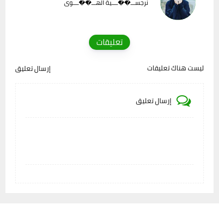
نرجســـ��ــــية الهـــ��ــــوى
تعليقات
ليست هناك تعليقات
إرسال تعليق
إرسال تعليق