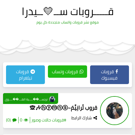
قـــــروبات ســ💛ــيدرا
موقع نشر قروبات واتساب متجددة كل يوم
قروبات
قروبات وتساب
قروبات
فيسبوك
تيلغرام
نرجســـ��ــــية الهـــ��ــــوى
قروب تّرانِيِّمَ~ⓗⓨⓜⓝⓢ🎶🙊
شارك الرابط
#قروبات حالات وصور
0
(0)