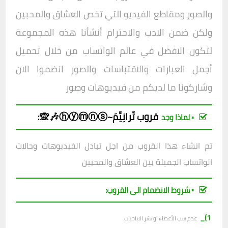
والصور ومقاطع الفيديو التي تخص العشاق والمحبين
ولكن ضمن الادب والاحترام أنشأنا هذه المجموعة
لتكون الافض
ل في عالم الواتساب من خلال تحميل
أجمل العبارات والاقتباسات والصور انضموا الان
وشاركونا ما لديكم من فيديوهات وصور
قروب تّرانِيِّمَ~ⓗⓨⓜⓝⓢ🎶🙊
:
▪︎ لماذا وجد
تم انشاء هذا القروب من اجل تبادل الفيديوهات وحالات
الواتساب الجميلة بين العشاق والمحبين
▪︎ شروط الانضمام الى القروب:
1)_
عدم سب الأعضاء او نشر الاباحيات.