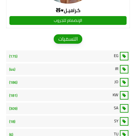
كـراميـل♥🧸
الإنضمام للجروب
التسميات
EG
(175)
IR
(44)
JO
(186)
KW
(181)
SA
(309)
SY
(18)
TU
(6)