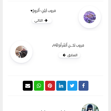
قروب أنِيِّنِ~أّلَروِحٌ♥️
التالي
قروب لَحٌــنِ أّلَغٌرأّمَ🤭🎶
السابق