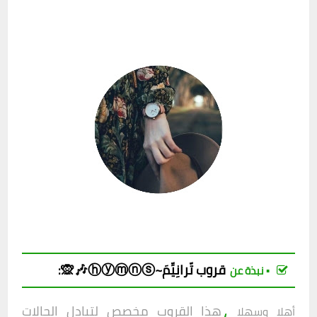
قروب تّرانِيِّمَ~ⓗⓨⓜⓝⓢ🎶🙊
:
▪︎ نبذة عن
،
هذا القروب مخصص لتبادل الحالات
أهلا وسهلا