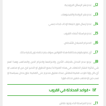
2)_
عدم نشر الرسائل الترويجية.
3)_
عدم نشر الروابط والفيديوهات.
4)_
عدم ارسال صور خليعة او ذات ايحاء جنسي.
5)_
عدم مراسلة أعضاء القروب.
6)_
الاحترام المتبادل للأشخاص.
7)_
أي عضو يقوم بمخالفة هذه القوانين سوف يتم حذفه دون إخباره بذلك.
8)_
نرجو عدم التدخل بالديانات الأخرى واحترامها واحترام الدين والمذاهب وهذا اهم
شي لكثرة انتشار الخلافات في هذه الفترة لذا يمنع التطرق او التحيز لاي دين او مذهب او
أي كان وإذا طرحت قضية للنقاش عندك تعليق محترم على القضية علق تدخل بسياسة او
تسب دين او مذهب معين تحذف فورا.
▪︎ قواعد المحادثة في القروب:
1)_
عدم المراسلة اثناء وجود نقاش.