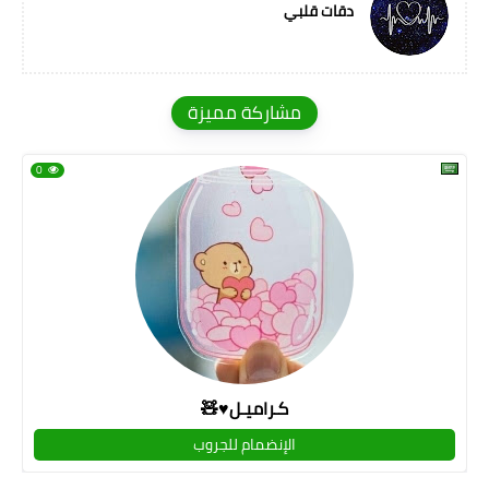
دقات قلبي
مشاركة مميزة
0
كـراميـل♥🧸
الإنضمام للجروب