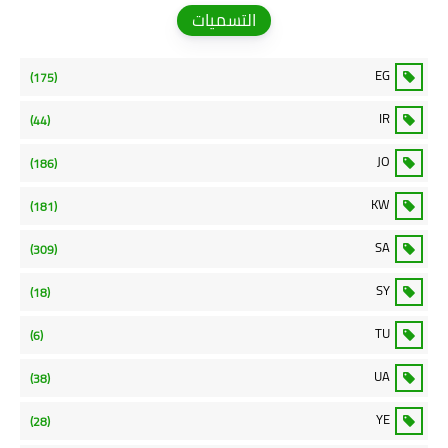
التسميات
EG
(175)
IR
(44)
JO
(186)
KW
(181)
SA
(309)
SY
(18)
TU
(6)
UA
(38)
YE
(28)