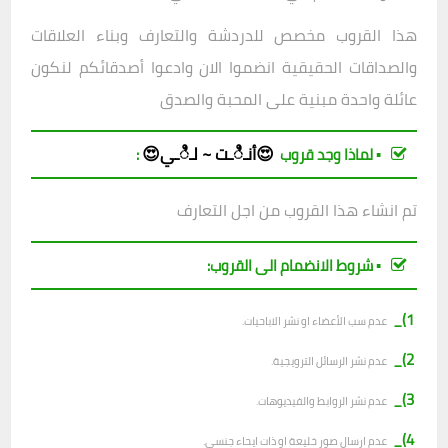
هذا القروب مخصص للدردشة والتعارف وبناء العلاقات
والصداقات الحقيقية انضموا الان وادعوا أصدقائكم لنكون
عائلة واحدة مبنية على المحبة والصدق
😍أنـಿـت ~ لـಿـي😍
▪︎ لماذا وجد قروب
:
تم انشاء هذا القروب من اجل التعارف
▪︎ شروط الانضمام الى القروب:
1)_
عدم سب الأعضاء او نشر الاباحيات.
2)_
عدم نشر الرسائل الترويجية.
3)_
عدم نشر الروابط والفيديوهات.
4)_
عدم ارسال صور خليعة او ذات ايحاء جنسي.