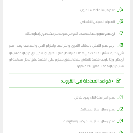
5)_
عدم مراسلة أعضاء القروب.
6)_
الاحترام المتبادل للأشخاص.
7)_
أي عضو يقوم بمخالفة هذه القوانين سوف يتم حذفه دون إخباره بذلك.
8)_
نرجو عدم التدخل بالديانات الأخرى واحترامها واحترام الدين والمذاهب وهذا اهم
شي لكثرة انتشار الخلافات في هذه الفترة لذا يمنع التطرق او التحيز لاي دين او مذهب او
أي كان وإذا طرحت قضية للنقاش عندك تعليق محترم على القضية علق تدخل بسياسة او
تسب دين او مذهب معين تحذف فورا.
▪︎ قواعد المحادثة في القروب:
1)_
عدم المراسلة اثناء وجود نقاش.
2)_
ع
دم ارسال رسائل عشوائية.
3)_
عدم ارسال رسائل بشكل كبير ومبالغ فيه.
4)_