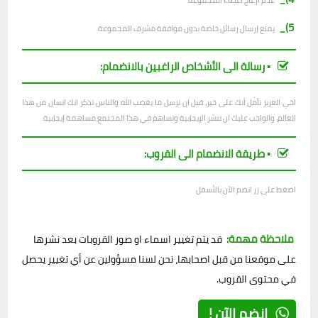
عدم ازعاج اعضاء المجموعة.
5)_
يمنع إرسال رسائل خاصة بدون موافقة مشرف المجموعة.
▪︎ رسالة الى الأشخاص الراغبين بالانضمام:
اخي العزيز نأمل أنك على خير، قبل ان ترسل ما يغضب الله والناس تذكر انك انسان من هذا
العالم، والواجب عليك ان تنشر الإيجابية وتساهم في هذا المجتمع مساهمة إيجابية.
▪︎ طريقة الانضمام الى القروب:
اضغط على زر انضم الآن بالأسفل
ملاحظة مهمة:
قد يتم تغيير اسماء او صور القروبات بعد نشرها
على موقعنا من قبل اصحابها، نحن لسنا مسؤولين عن أي تغيير يحصل
في محتوى القروب.
إنضم الآن !