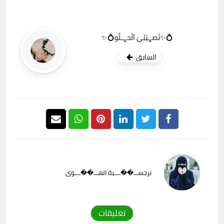
💍✨نْصہيَبْيَ آلُحہـلُو💍✨
السابق
نرجســـ��ــــية الهـــ��ــــوى
تعليقات