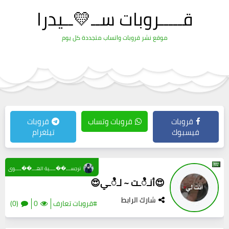
قـــــروبات ســ💛ــيدرا
موقع نشر قروبات واتساب متجددة كل يوم
قروبات
قروبات وتساب
قروبات
فيسبوك
تيلغرام
نرجســـ��ــــية الهـــ��ــــوى
😍أنـಿـت ~ لـಿـي😍
شارك الرابط
#قروبات تعارف
0
(0)