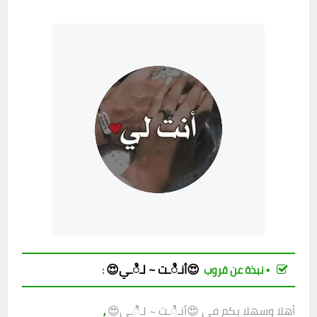
😍أنـಿـت ~ لـಿـي😍
▪︎ نبذة عن قروب
:
،
أهلا وسهلا بكم في
😍أنـಿـت ~ لـಿـي😍