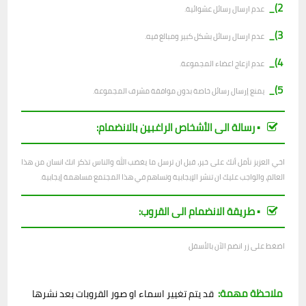
2)_
ع
دم ارسال رسائل عشوائية.
3)_
عدم ارسال رسائل بشكل كبير ومبالغ فيه.
4)_
عدم ازعاج اعضاء المجموعة.
5)_
يمنع إرسال رسائل خاصة بدون موافقة مشرف المجموعة.
▪︎ رسالة الى الأشخاص الراغبين بالانضمام:
اخي العزيز نأمل أنك على خير، قبل ان ترسل ما يغضب الله والناس تذكر انك انسان من هذا
العالم، والواجب عليك ان تنشر الإيجابية وتساهم في هذا المجتمع مساهمة إيجابية.
▪︎ طريقة الانضمام الى القروب:
اضغط على زر انضم الآن بالأسفل
ملاحظة مهمة:
قد يتم تغيير اسماء او صور القروبات بعد نشرها