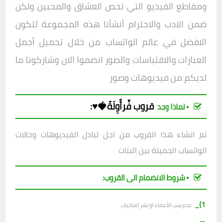
ومقاطع الفيديو التي تخص العشاق والمحبين ولكن
ضمن الادب والاحترام أنشأنا هذه المجموعة لتكون
الافض
ل في عالم الواتساب من خلال تحميل أجمل
العبارات والاقتباسات والصور انضموا الان وشاركونا ما
لديكم من فيديوهات وصور
قروب فِّرأّوِلَةّ🍓♥️
:
▪︎ لماذا وجد
تم انشاء هذا القروب من اجل تبادل الفيديوهات وحالات
الواتساب الجميلة بين البنات
▪︎ شروط الانضمام الى القروب:
1)_
عدم سب الأعضاء او نشر الاباحيات.