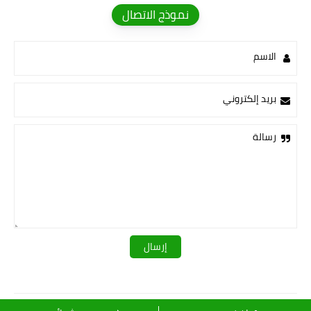
نموذج الاتصال
الاسم
بريد إلكتروني
رسالة
قـــــروبات ســ💛ــيدرا