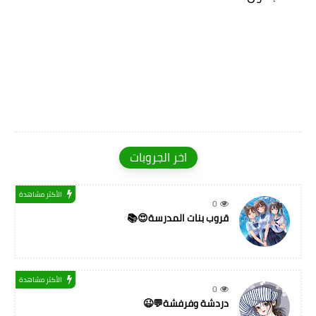
اخر الجروبات
الأكثر مشاهدة
0
قروب بنات المدرسة😍📚
الأكثر مشاهدة
0
دردشة وفرفشة💬😉