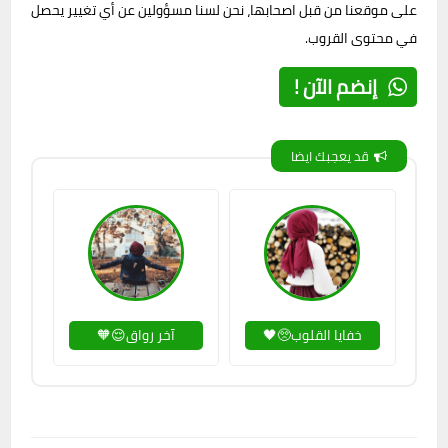
على موقعنا من قبل اصحابها، نحن لسنا مسؤولين عن أي تغيير يحصل
في محتوى القروب.
إنضم الآن !
قد يعجبك ايضا
خفايا القلوب🥺🖤
آخر رواق😌🧡