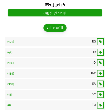
كـراميـل♥🧸
الإنضمام للجروب
التسميات
EG
(175)
IR
(44)
JO
(186)
KW
(181)
SA
(309)
SY
(18)
TU
(6)