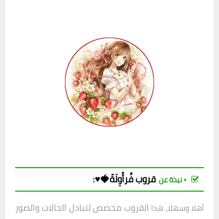
قروب فِّرأّوِلَةّ🍓♥️
:
▪︎ نبذة عن
القروب مخصص لتبادل الحالات والصور
أهلا وسهلا، هذا