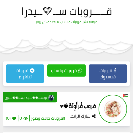
قـــــروبات ســ💛ــيدرا
موقع نشر قروبات واتساب متجددة كل يوم
قروبات
قروبات وتساب
قروبات
فيسبوك
تيلغرام
نرجســـ��ــــية الهـــ��ــــوى
قروب فِّرأّوِلَةّ🍓♥️
شارك الرابط
#قروبات حالات وصور
0
(0)