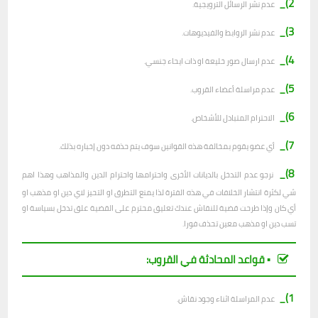
2)_
عدم نشر الرسائل الترويجية.
3)_
عدم نشر الروابط والفيديوهات.
4)_
عدم ارسال صور خليعة او ذات ايحاء جنسي.
5)_
عدم مراسلة أعضاء القروب.
6)_
الاحترام المتبادل للأشخاص.
7)_
أي عضو يقوم بمخالفة هذه القوانين سوف يتم حذفه دون إخباره بذلك.
8)_
نرجو عدم التدخل بالديانات الأخرى واحترامها واحترام الدين والمذاهب وهذا اهم
شي لكثرة انتشار الخلافات في هذه الفترة لذا يمنع التطرق او التحيز لاي دين او مذهب او
أي كان وإذا طرحت قضية للنقاش عندك تعليق محترم على القضية علق تدخل بسياسة او
تسب دين او مذهب معين تحذف فورا.
▪︎ قواعد المحادثة في القروب:
1)_
عدم المراسلة اثناء وجود نقاش.