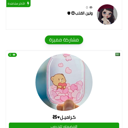
الأكثر مشاهدة
0
وتين القلب😍🫀
مشاركة مميزة
0
كـراميـل♥🧸
الإنضمام للجروب