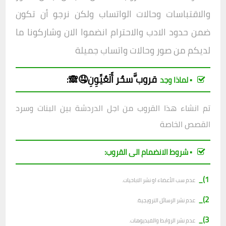
والاقتباسات وحالات الواتساب ولكن نرجو أن تكون
ضمن حدود الادب والاحترام انضموا الان وشاركونا ما
لديكم من صور وحالات واتساب جميلة
قروب
َّسحٌر أّلَعٌيِّوِنِ🤤🙈
:
▪︎ لماذا وجد
تم انشاء هذا القروب من اجل الدردشة بين البنات وسرد
القصص الخاصة
▪︎ شروط الانضمام الى القروب:
1)_
عدم سب الأعضاء او نشر الاباحيات.
2)_
عدم نشر الرسائل الترويجية.
3)_
عدم نشر الروابط والفيديوهات.