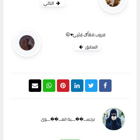
التالي
قروب مَعٌأّګ قِلَبِيِّ♥️🤭
السابق
نرجســـ��ــــية الهـــ��ــــوى