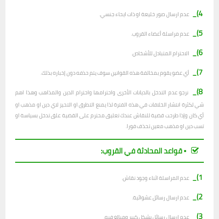
4)_
عدم ارسال صور خليعة او ذات ايحاء جنسي.
5)_
عدم مراسلة أعضاء القروب.
6)_
الاحترام المتبادل للأشخاص.
7)_
أي عضو يقوم بمخالفة هذه القوانين سوف يتم حذفه دون إخباره بذلك.
8)_
نرجو عدم التدخل بالديانات الأخرى واحترامها واحترام الدين والمذاهب وهذا اهم
شي لكثرة انتشار الخلافات في هذه الفترة لذا يمنع التطرق او التحيز لاي دين او مذهب او
أي كان وإذا طرحت قضية للنقاش عندك تعليق محترم على القضية علق تدخل بسياسة او
تسب دين او مذهب معين تحذف فورا.
▪︎ قواعد المحادثة في القروب:
1)_
عدم المراسلة اثناء وجود نقاش.
2)_
ع
دم ارسال رسائل عشوائية.
3)_
عدم ارسال رسائل بشكل كبير ومبالغ فيه.