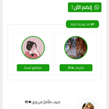
إنضم الآن !
قد يعجبك ايضا
ذكريات💫🦋
مقاطع انستا
قروب مَلَأّمَحٌ مَنِ وِرقِ🍁🙈