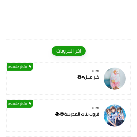
اخر الجروبات
الأكثر مشاهدة
0
كـراميـل♥🧸
الأكثر مشاهدة
0
قروب بنات المدرسة😍📚