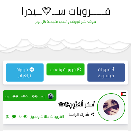
قـــــروبات ســ💛ــيدرا
موقع نشر قروبات واتساب متجددة كل يوم
قروبات
قروبات وتساب
قروبات
فيسبوك
تيلغرام
نرجســـ��ــــية الهـــ��ــــوى
َّسحٌر أّلَعٌيِّوِنِ🤤🙈
شارك الرابط
#قروبات حالات وصور
0
(0)