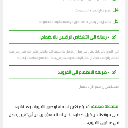
4)_
عدم ازعاج اعضاء المجموعة.
5)_
يمنع إرسال رسائل خاصة بدون موافقة مشرف المجموعة.
▪︎ رسالة الى الأشخاص الراغبين بالانضمام:
اخي العزيز نأمل أنك على خير، قبل ان ترسل ما يغضب الله والناس تذكر انك انسان من هذا
العالم، والواجب عليك ان تنشر الإيجابية وتساهم في هذا المجتمع مساهمة إيجابية.
▪︎ طريقة الانضمام الى القروب:
اضغط على زر انضم الآن بالأسفل
ملاحظة مهمة:
قد يتم تغيير اسماء او صور القروبات بعد نشرها
على موقعنا من قبل اصحابها، نحن لسنا مسؤولين عن أي تغيير يحصل
في محتوى القروب.