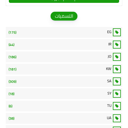
التسميات
EG
(175)
IR
(44)
JO
(186)
KW
(181)
SA
(309)
SY
(18)
TU
(6)
UA
(38)