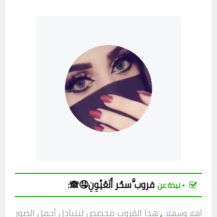
قروب
َّسحٌر أّلَعٌيِّوِنِ🤤🙈
:
▪︎ نبذة عن
،
هذا القروب مخصص لنتبادل أجمل الصور
أهلا وسهلا