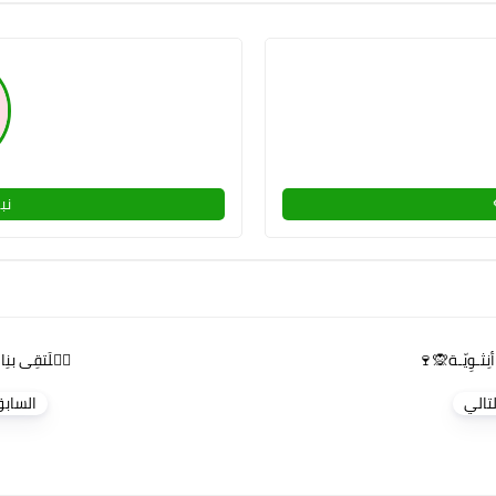
نب
ِثـوِيّـة🙊🍷
مۗلَتقِى بنِا
لتالي
الساب