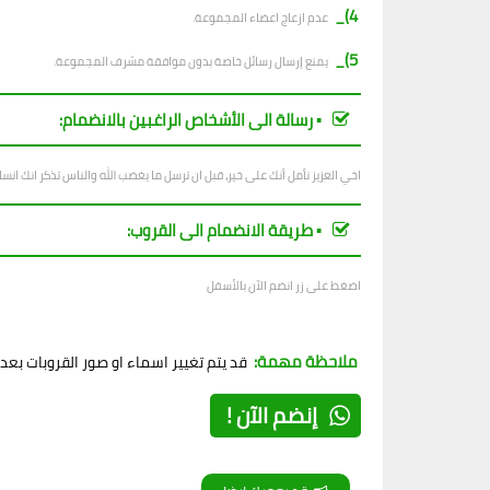
4)_
عدم ازعاج اعضاء المجموعة.
5)_
يمنع إرسال رسائل خاصة بدون موافقة مشرف المجموعة.
▪︎ رسالة الى الأشخاص الراغبين بالانضمام:
اخي العزيز نأمل أنك على خير، قبل ان ترسل ما يغضب الله والناس تذكر انك ان
▪︎ طريقة الانضمام الى القروب:
اضغط على زر انضم الآن بالأسفل
ملاحظة مهمة:
قد يتم تغيير اسماء او صور القروبات بع
إنضم الآن !