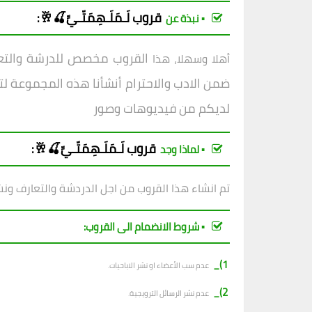
قروب لَـمَلَـهِمَتّـيِّ🍒🥂
:
▪︎ نبذة عن
القروب مخصص للدرشة والتعار
أهلا وسهلا، هذا
ضمن الادب والاحترام أنشأنا هذه المجموعة لت
لديكم من فيديوهات وصور
قروب لَـمَلَـهِمَتّـيِّ🍒🥂
:
▪︎ لماذا وجد
تم انشاء هذا القروب من اجل الدردشة والتعارف ونشر
▪︎ شروط الانضمام الى القروب:
1)_
عدم سب الأعضاء او نشر الاباحيات.
2)_
عدم نشر الرسائل الترويجية.