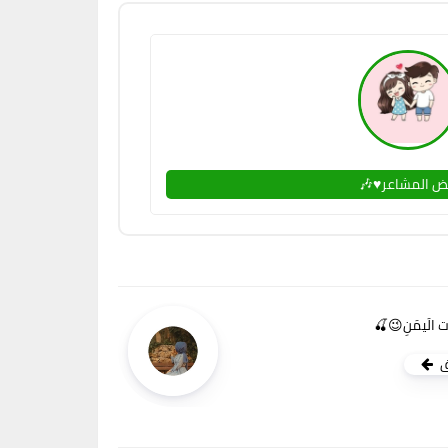
ض المشاعر♥🎶
ت الَيمَنِ😉🍒
ق