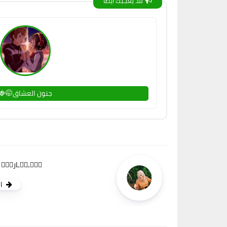
قد يعجبك ايضا
جنون العشاق🤭🍓
تۣۗـجۗـاربۣۗ أن
ا