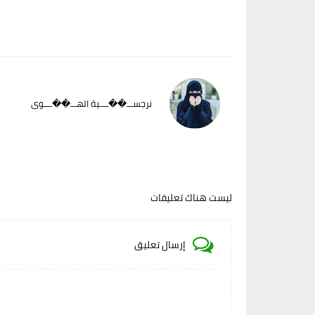
نرجســـ��ــــية الهـــ��ــــوى
ليست هناك تعليقات
إرسال تعليق