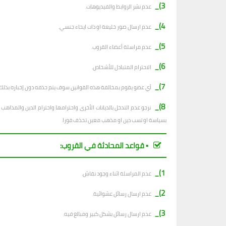
3)_
عدم نشر الروابط والفيديوهات.
4)_
عدم ارسال صور خليعة او ذات ايحاء جنسي.
5)_
عدم مراسلة أعضاء القروب.
6)_
الاحترام المتبادل للأشخاص.
7)_
أي عضو يقوم بمخالفة هذه القوانين سوف يتم حذفه دون إخباره بذلك.
8)_
نرجو عدم التدخل بالديانات الأخرى واحترامها واحترام الدين والمذا
بسياسة او تسب دين او مذهب معين تحذف فورا.
▪︎ قواعد المحادثة في القروب:
1)_
عدم المراسلة اثناء وجود نقاش.
2)_
ع
دم ارسال رسائل عشوائية.
3)_
عدم ارسال رسائل بشكل كبير ومبالغ فيه.