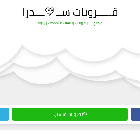
قـــــروبات ســ💛ــيدرا
موقع نشر قروبات واتساب متجددة كل يوم
قروبات وتساب