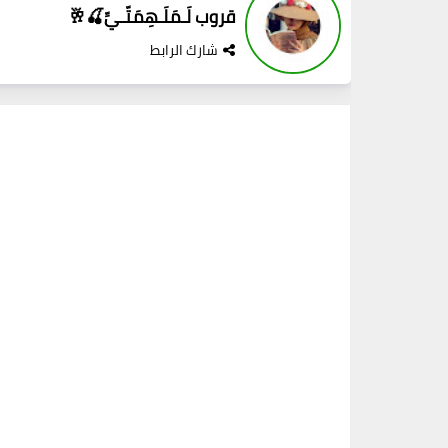
قروب لَـمَلَـهِمَتّـيِّ🍒🥂
شارك الرابط