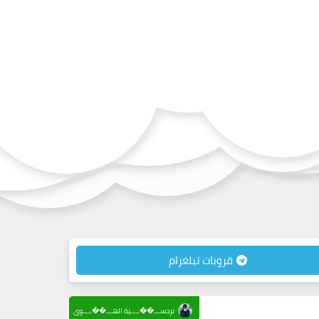
قروبات تيلغرام
نرجســـ��ــــية الهـــ��ــــوى