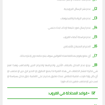
2)_
عدم نشر الرسائل الترويجية.
3)_
عدم نشر الروابط والفيديوهات.
4)_
عدم ارسال صور خليعة او ذات ايحاء جنسي.
5)_
عدم مراسلة أعضاء القروب.
6)_
الاحترام المتبادل للأشخاص.
7)_
أي عضو يقوم بمخالفة هذه القوانين سوف يتم حذفه دون إخباره بذلك.
8)_
نرجو عدم التدخل بالديانات الأخرى واحترامها واحترام الدين والمذاهب وهذا اهم
شي لكثرة انتشار الخلافات في هذه الفترة لذا يمنع التطرق او التحيز لاي دين او مذهب او
أي كان وإذا طرحت قضية للنقاش عندك تعليق محترم على القضية علق تدخل بسياسة او
تسب دين او مذهب معين تحذف فورا.
▪︎ قواعد المحادثة في القروب: