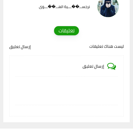
نرجســـ��ــــية الهـــ��ــــوى
تعليقات
ليست هناك تعليقات
إرسال تعليق
إرسال تعليق