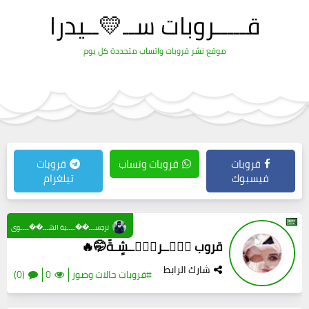
قـــــروبات ســ💛ــيدرا
موقع نشر قروبات واتساب متجددة كل يوم
قروبات
قروبات وتساب
قروبات
فيسبوك
تيلغرام
نرجســـ��ــــية الهـــ��ــــوى
قروب حۣۗــركۣۗــشٍـةّ🤭🔥
شارك الرابط
#قروبات حالات وصور
0
(0)