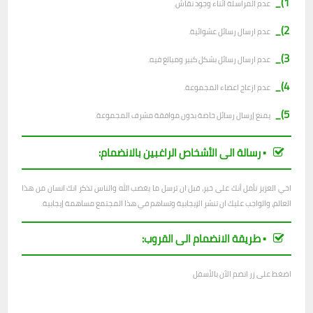
1)_
عدم المراسلة اثناء وجود نقاش.
2)_
ع
دم ارسال رسائل عشوائية.
3)_
عدم ارسال رسائل بشكل كبير ومبالغ فيه.
4)_
عدم ازعاج اعضاء المجموعة.
5)_
يمنع إرسال رسائل خاصة بدون موافقة مشرف المجموعة.
▪︎ رسالة الى الأشخاص الراغبين بالانضمام:
اخي العزيز نأمل أنك على خير، قبل ان ترسل ما يغضب الله والناس تذكر انك انسان من هذا
العالم، والواجب عليك ان تنشر الإيجابية وتساهم في هذا المجتمع مساهمة إيجابية.
▪︎ طريقة الانضمام الى القروب:
اضغط على زر انضم الآن بالأسفل