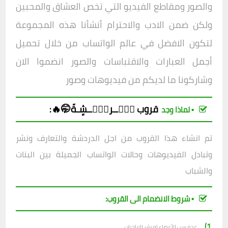
والصور ومقاطع الفيديو التي تخص العشاق والمحبين
ولكن ضمن الادب والاحترام أنشأنا هذه المجموعة
لتكون الافض
ل في عالم الواتساب من خلال تحميل
أجمل العبارات والاقتباسات والصور انضموا الان
وشاركونا ما لديكم من فيديوهات وصور
قروب حۣۗــركۣۗــشٍـةّ🤭🔥
:
▪︎ لماذا وجد
تم انشاء هذا القروب من اجل الدردشة والتعارف ونشر
وتبادل الفيديوهات وحالات الواتساب الجميلة بين البنات
والشباب
▪︎ شروط الانضمام الى القروب:
1)_
عدم سب الأعضاء او نشر الاباحيات.