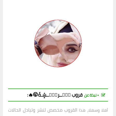
قروب حۣۗــركۣۗــشٍـةّ🤭🔥
:
▪︎ نبذة عن
القروب مخصص لنشر وتبادل الحالات
أهلا وسهلا، هذا