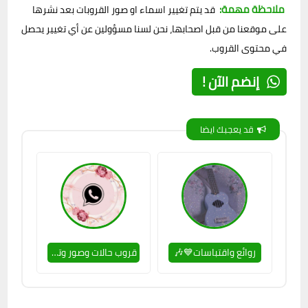
ملاحظة مهمة:
قد يتم تغيير اسماء او صور القروبات بعد نشرها
على موقعنا من قبل اصحابها، نحن لسنا مسؤولين عن أي تغيير يحصل
في محتوى القروب.
إنضم الآن !
قد يعجبك ايضا
روائع واقتباسات💙🎶
قروب حالات وصور وتعارف😉🚫