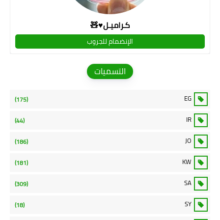
كـراميـل♥🧸
الإنضمام للجروب
التسميات
EG
(175)
IR
(44)
JO
(186)
KW
(181)
SA
(309)
SY
(18)