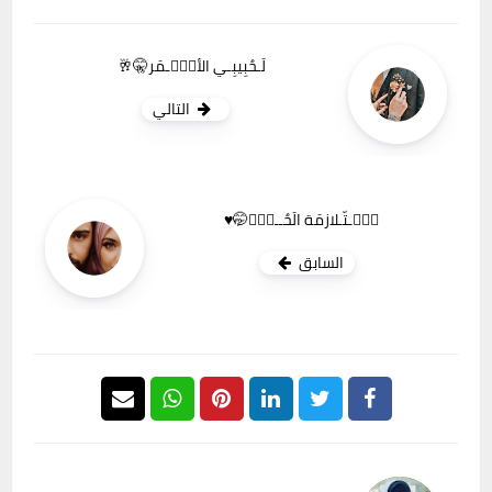
لَـحٌبِيبِـي الأسۣۗـمَر🤫🥂
التالي
مۣۗـتّـلازمَة الَحٌــبۣۗ🤭♥️
السابق