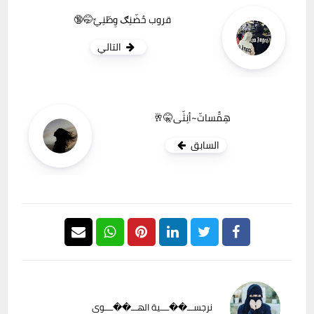
قروب حٌضّنِګ وِطّنِيِّ🤭🔞
التالي
هِمََّساتّ~أنِثّى🤫🥂
السابق
نرجســـ��ــــية الهـــ��ــــوى