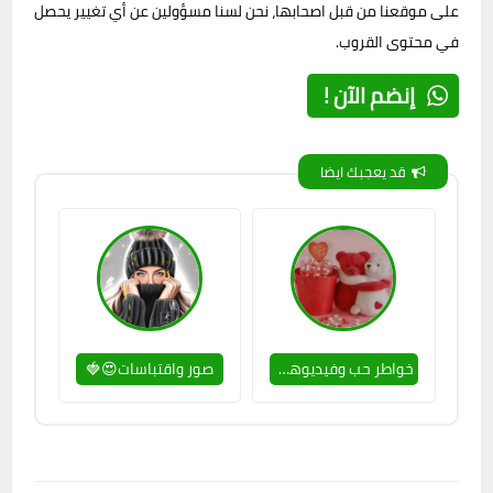
على موقعنا من قبل اصحابها، نحن لسنا مسؤولين عن أي تغيير يحصل
في محتوى القروب.
إنضم الآن !
قد يعجبك ايضا
خواطر حب وفيديوهات😉💯
صور واقتباسات😍🍓