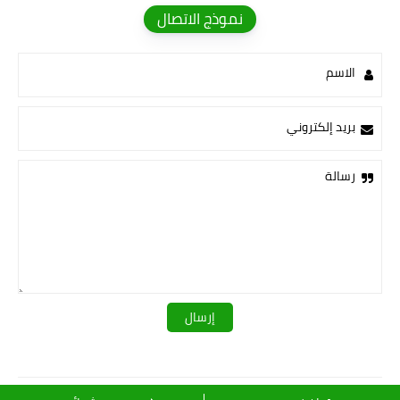
نموذج الاتصال
الاسم
بريد إلكتروني
رسالة
قـــــروبات ســ💛ــيدرا