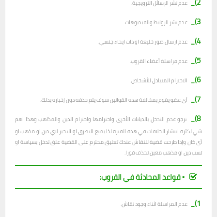
2)_
عدم نشر الرسائل الترويجية.
3)_
عدم نشر الروابط والفيديوهات.
4)_
عدم ارسال صور خليعة او ذات ايحاء جنسي.
5)_
عدم مراسلة أعضاء القروب.
6)_
الاحترام المتبادل للأشخاص.
7)_
أي عضو يقوم بمخالفة هذه القوانين سوف يتم حذفه دون إخباره بذلك.
8)_
نرجو عدم التدخل بالديانات الأخرى واحترامها واحترام الدين والمذاهب وهذا اهم
شي لكثرة انتشار الخلافات في هذه الفترة لذا يمنع التطرق او التحيز لاي دين او مذهب او
أي كان وإذا طرحت قضية للنقاش عندك تعليق محترم على القضية علق تدخل بسياسة او
تسب دين او مذهب معين تحذف فورا.
▪︎ قواعد المحادثة في القروب:
1)_
عدم المراسلة اثناء وجود نقاش.