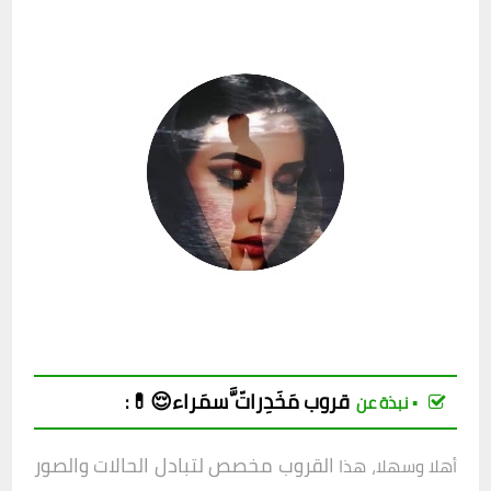
قروب مَخَدِراتّ َّسمَراء😌💊
:
▪︎ نبذة عن
القروب مخصص لتبادل الحالات والصور
أهلا وسهلا، هذا