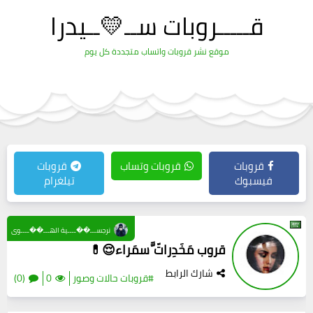
قـــــروبات ســ💛ــيدرا
موقع نشر قروبات واتساب متجددة كل يوم
قروبات
قروبات وتساب
قروبات
فيسبوك
تيلغرام
نرجســـ��ــــية الهـــ��ــــوى
قروب مَخَدِراتّ َّسمَراء😌💊
شارك الرابط
#قروبات حالات وصور
0
(0)