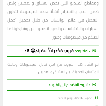
ومقاطع الفيديو التي تخص العشاق والمحبين ولكن
ضمن الادب والاحترام أنشأنا هذه المجموعة لتكون
الافض
ل في عالم الواتساب من خلال تحميل أجمل
العبارات والاقتباسات والصور انضموا الان وشاركونا ما
لديكم من فيديوهات وصور
قروب
مَخَدِراتّ َّسمَراء😌💊
:
▪︎ لماذا وجد
تم انشاء هذا القروب من اجل تبادل الفيديوهات وحالات
الواتساب الجميلة بين العشاق والمحبين
▪︎ شروط الانضمام الى القروب:
1)_
عدم سب الأعضاء او نشر الاباحيات.