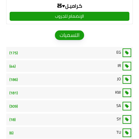
كـراميـل♥🧸
الإنضمام للجروب
التسميات
EG
(175)
IR
(44)
JO
(186)
KW
(181)
SA
(309)
SY
(18)
TU
(6)