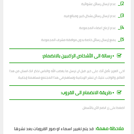
2)_
ع
دم ارسال رسائل عشوائية.
3)_
عدم ارسال رسائل بشكل كبير ومبالغ فيه.
4)_
عدم ازعاج اعضاء المجموعة.
5)_
يمنع إرسال رسائل خاصة بدون موافقة مشرف المجموعة.
▪︎ رسالة الى الأشخاص الراغبين بالانضمام:
اخي العزيز نأمل أنك على خير، قبل ان ترسل ما يغضب الله والناس تذكر انك انسان من هذا
العالم، والواجب عليك ان تنشر الإيجابية وتساهم في هذا المجتمع مساهمة إيجابية.
▪︎ طريقة الانضمام الى القروب:
اضغط على زر انضم الآن بالأسفل
ملاحظة مهمة:
قد يتم تغيير اسماء او صور القروبات بعد نشرها