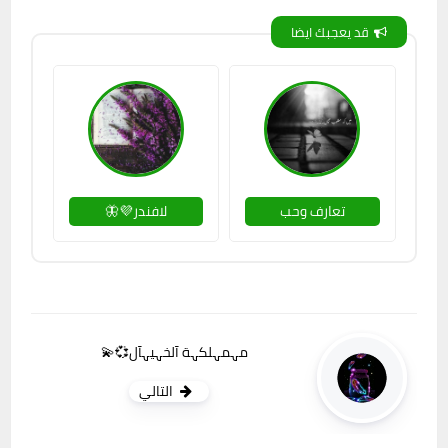
قد يعجبك ايضا
تعارف وحب
لافندر💜🦋
مہمہلكہة آلخہيہآل💞💫
التالي