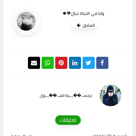
ولنا في الحياة خيال🧡🍁
السابق
نرجســـ��ــــية الهـــ��ــــوى
تعليقات