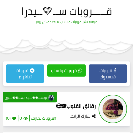
قـــــروبات ســ💛ــيدرا
موقع نشر قروبات واتساب متجددة كل يوم
قروبات
قروبات وتساب
قروبات
فيسبوك
تيلغرام
نرجســـ��ــــية الهـــ��ــــوى
رقائق القلوب🙈😍
شارك الرابط
#قروبات تعارف
0
(0)