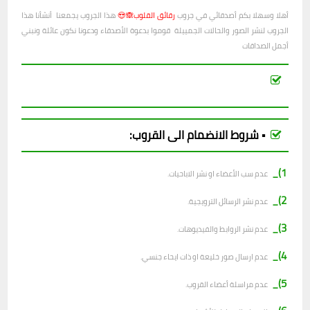
أهلا وسهلا بكم أصدقائي في جروب
رقائق القلوب🙈😍
هذا الجروب يجمعنا أنشأنا هذا
الجروب لنشر الصور والحالات الجمييلة قوموا بدعوة الأصدقاء ودعونا نكون عائلة ونبني
أجمل الصداقات
▪︎ شروط الانضمام الى القروب:
1)_
عدم سب الأعضاء او نشر الاباحيات.
2)_
عدم نشر الرسائل الترويجية.
3)_
عدم نشر الروابط والفيديوهات.
4)_
عدم ارسال صور خليعة او ذات ايحاء جنسي.
5)_
عدم مراسلة أعضاء القروب.