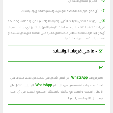
6)_
الاحترام المتبادل للأشخاص.
7)_
أي عضو يقوم بمخالفة هذه القوانين سوف يتم حذفه دون إخباره بذلك.
8)_
نرجو عدم التدخل بالديانات الأخرى واحترامها واحترام الدين والمذاهب وهذا اهم
شي لكثرة انتشار الخلافات في هذه الفترة لذا يمنع التطرق او التحيز لاي دين او مذهب او
أي كان وإذا طرحت قضية للنقاش عندك تعليق محترم على القضية علق تدخل بسياسة او
تسب دين او مذهب معين تحذف فورا.
▪︎ ما هي قروبات الواتساب:
WhatsApp
تعتبر قروبات
من أفضل الأماكن التي يمكنك من خلالها التعرف على
WhatsApp
،
أصدقاء جدد والدردشة معهم
من خلال عالم
الجميل يمكنك إرسال
الرسائل الصوتية والنصية
مع عائلتك وأصدقائك
أومقاطع الفيديو في أي وقت
تريده.
إبدأ الدردشة من اليوم !!