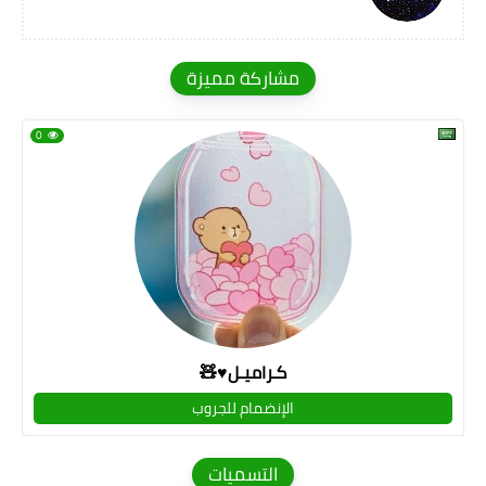
مشاركة مميزة
0
كـراميـل♥🧸
الإنضمام للجروب
التسميات