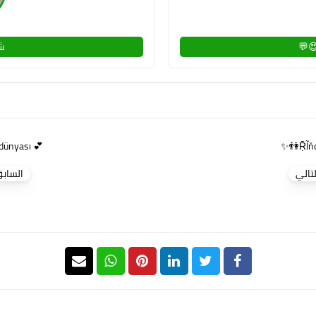
💬
شا
💕 aşıkların dünyası 💕
لتالي
الساب