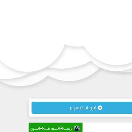
قروبات تيلغرام
نرجســـ��ــــية الهـــ��ــــوى