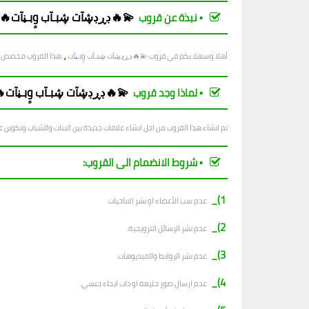
💫🔥ڊڕڊڜآت ڜبـآب وٍبـڼآت🔥
▪︎ نبذة عن قروب
،
 لتكوين عائلة واحدة
💫🔥ڊڕڊڜآت ڜبـآب وٍبـڼآت
أهلا وسهلا بكم في قروب
🔥ڊڕڊڜآت ڜبـآب وٍبـڼآت🔥
▪︎ لماذا وجد قروب
ذا القروب من اجل انشاء علاقات جديدة بين البنات والشباب وتكوين عائلة واحدة
▪︎ شروط الانضمام الى القروب:
1)_
عدم سب الأعضاء او نشر الاباحيات.
2)_
عدم نشر الرسائل الترويجية.
3)_
عدم نشر الروابط والفيديوهات.
4)_
عدم ارسال صور خليعة او ذات ايحاء جنسي.