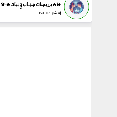
💫🔥ڊڕڊڜآت ڜبـآب وٍبـڼآت🔥💫
شارك الرابط