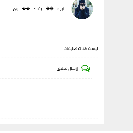
نرجســـ��ــــية الهـــ��ــــوى
ليست هناك تعليقات
إرسال تعليق