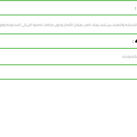
:
 شباب وبنات العرب وتبادل الأفكار وتكون صداقات انضموا الان إلى المجموعة وقوموا بدعوة الأصدقاء

:
تم انشاء ه