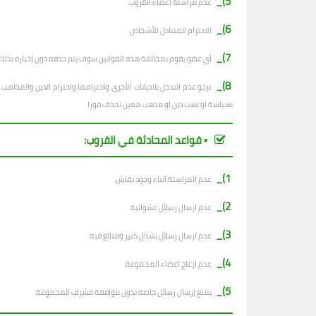
5)_
عدم مراسلة أعضاء القروب.
6)_
الاحترام المتبادل للأشخاص.
7)_
أي عضو يقوم بمخالفة هذه القوانين سوف يتم حذفه دون إخباره بذلك.
8)_
نرجو عدم التدخل بالديانات الأخرى واحترامها واحترام الدين والمذا
بسياسة او تسب دين او مذهب معين تحذف فورا.
▪︎ قواعد المحادثة في القروب:
1)_
عدم المراسلة اثناء وجود نقاش.
2)_
ع
دم ارسال رسائل عشوائية.
3)_
عدم ارسال رسائل بشكل كبير ومبالغ فيه.
4)_
عدم ازعاج اعضاء المجموعة.
5)_
يمنع إرسال رسائل خاصة بدون موافقة مشرف المجموعة.