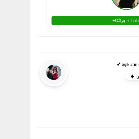
ت الخليج😉📲
ق