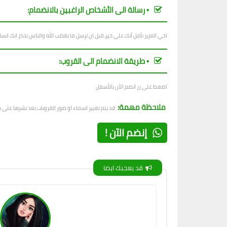
▪︎ رسالة الى الأشخاص الراغبين بالانضمام:
اخي العزيز نأمل أنك على خير، قبل ان ترسل ما يغضب الله والناس تذكر انك ان
▪︎ طريقة الانضمام الى القروب:
اضغط على زر انضم الآن بالأسفل
ملاحظة مهمة:
قد يتم تغيير اسماء او صور القروبات بعد نشرها على
إنضم الآن !
قد يعجبك ايضا