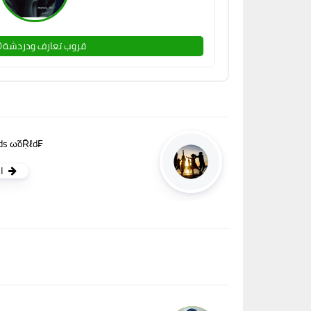
قروب تعارف ودردشة
₣ṜĨňds ω̃ŏṜℓd👫✨
ا