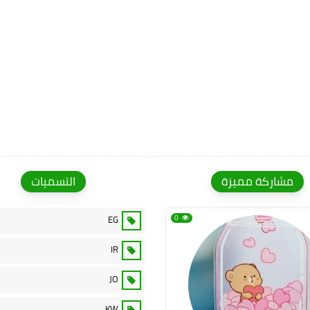
مشاركة مميزة
التسميات
EG
0
IR
JO
KW