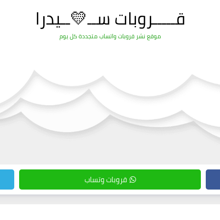
قـــــروبات ســ💛ــيدرا
موقع نشر قروبات واتساب متجددة كل يوم
قروبات وتساب