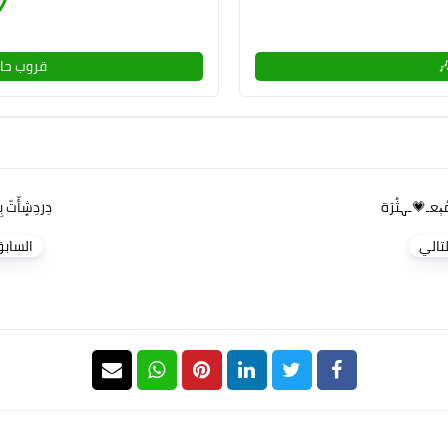
قروب حال
ٻعـ💗ـہثُرَة
دِردِشٍأّتّ بِن
لتالي
الساب