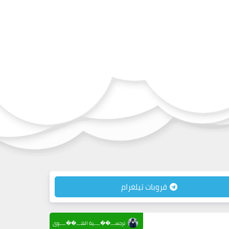
قروبات تيلغرام
نرجســـ��ــــية الهـــ��ــــوى