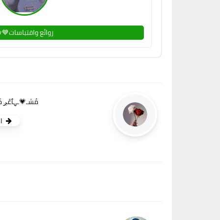
روائع واقتباسات💙
مُشـ💗ـہٱعُږ مُ
ا