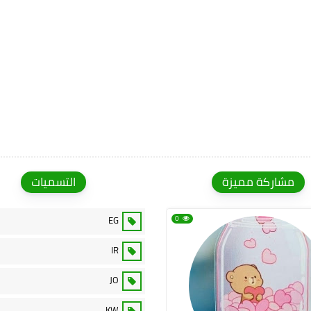
مشاركة مميزة
التسميات
EG
0
IR
JO
KW