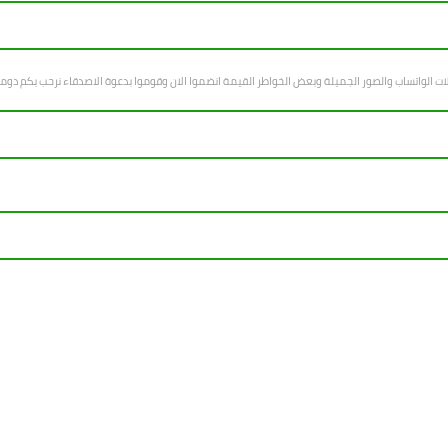
ت الواتساب والصور الجميلة وبعض الخواطر القيمة انضموا الان وقوموا بدعوة الاصدقاء نرحب بكم دوم