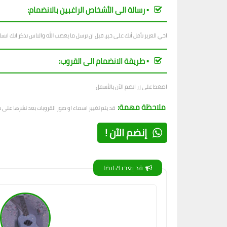
▪︎ رسالة الى الأشخاص الراغبين بالانضمام:
اخي العزيز نأمل أنك على خير، قبل ان ترسل ما يغضب الله والناس تذكر انك ان
▪︎ طريقة الانضمام الى القروب:
اضغط على زر انضم الآن بالأسفل
ملاحظة مهمة:
قد يتم تغيير اسماء او صور القروبات بعد نشرها على
إنضم الآن !
قد يعجبك ايضا