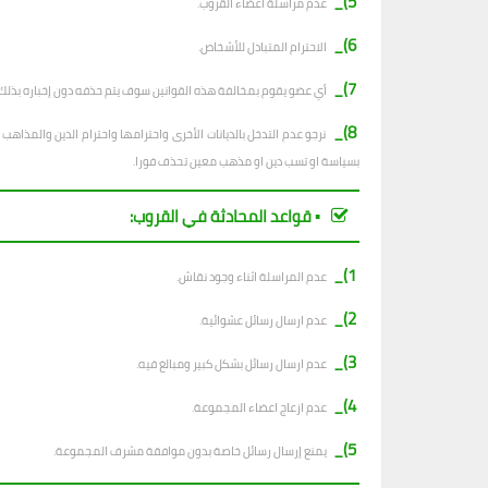
5)_
عدم مراسلة أعضاء القروب.
6)_
الاحترام المتبادل للأشخاص.
7)_
أي عضو يقوم بمخالفة هذه القوانين سوف يتم حذفه دون إخباره بذلك.
8)_
نرجو عدم التدخل بالديانات الأخرى واحترامها واحترام الدين والمذا
بسياسة او تسب دين او مذهب معين تحذف فورا.
▪︎ قواعد المحادثة في القروب:
1)_
عدم المراسلة اثناء وجود نقاش.
2)_
ع
دم ارسال رسائل عشوائية.
3)_
عدم ارسال رسائل بشكل كبير ومبالغ فيه.
4)_
عدم ازعاج اعضاء المجموعة.
5)_
يمنع إرسال رسائل خاصة بدون موافقة مشرف المجموعة.