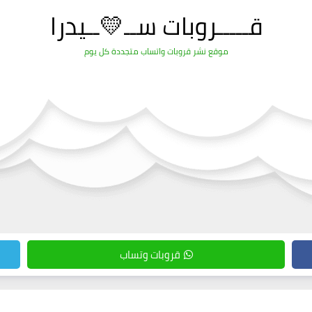
قـــــروبات ســ💛ــيدرا
موقع نشر قروبات واتساب متجددة كل يوم
قروبات وتساب