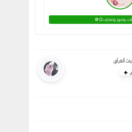
ات وصور وتعارف😉🚫
ِاتّ أّلَعٌرأّقِ
ق