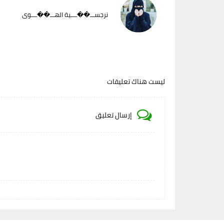
نرجســـ��ــــية الهـــ��ــــوى
ليست هناك تعليقات
إرسال تعليق