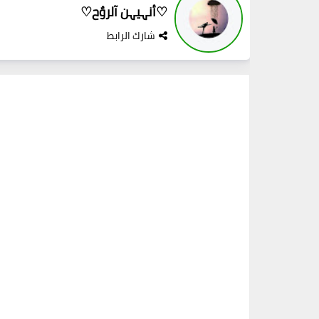
♡أنہيہن آلروٌح♡
شارك الرابط