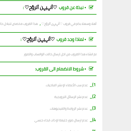
♡أنہيہن آلروٌح♡
▪︎ نبذة عن قروب
:
،
أهلا وسهلا بكم في قروب
♡أنہيہن آلروٌح♡
هذا القروب مخصص لتبادل حالا
♡أنہيہن آلروٌح♡
▪︎ لماذا وجد قروب
:
تم انشاء هذا القروب من اجل ارسال حالات الواتساب والصور
▪︎ شروط الانضمام الى القروب:
1)_
عدم سب الأعضاء او نشر الاباحيات.
2)_
عدم نشر الرسائل الترويجية.
3)_
عدم نشر الروابط والفيديوهات.
4)_
عدم ارسال صور خليعة او ذات ايحاء جنسي.