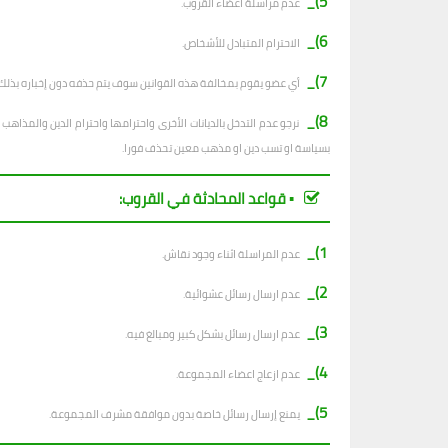
5)_
عدم مراسلة أعضاء القروب.
6)_
الاحترام المتبادل للأشخاص.
7)_
أي عضو يقوم بمخالفة هذه القوانين سوف يتم حذفه دون إخباره بذلك.
8)_
نرجو عدم التدخل بالديانات الأخرى واحترامها واحترام الدين والمذا
بسياسة او تسب دين او مذهب معين تحذف فورا.
▪︎ قواعد المحادثة في القروب:
1)_
عدم المراسلة اثناء وجود نقاش.
2)_
ع
دم ارسال رسائل عشوائية.
3)_
عدم ارسال رسائل بشكل كبير ومبالغ فيه.
4)_
عدم ازعاج اعضاء المجموعة.
5)_
يمنع إرسال رسائل خاصة بدون موافقة مشرف المجموعة.