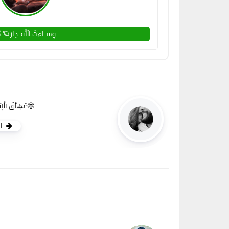
وِشـاءتّ الَأّقـدِار🪐
🤩عُڜٱقَ آلُإ
ا