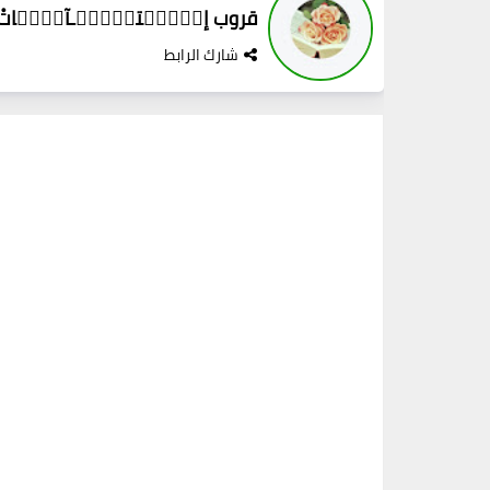
قروب إقۣۗـۙتـۙبۣۗـآسۗـۙاتْ 
شارك الرابط