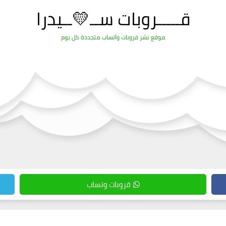
قـــــروبات ســ💛ــيدرا
موقع نشر قروبات واتساب متجددة كل يوم
قروبات وتساب