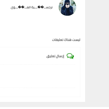
نرجســـ��ــــية الهـــ��ــــوى
ليست هناك تعليقات
إرسال تعليق