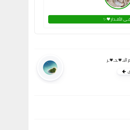
ـى الأقـدار🖤✨
 آلَبـ💗ـحـ💗ـر
ق