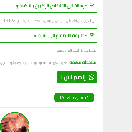
▪︎ رسالة الى الأشخاص الراغبين بالانضمام:
اخي العزيز نأمل أنك على خير، قبل ان ترسل ما يغضب الله والناس تذكر انك ان
▪︎ طريقة الانضمام الى القروب:
اضغط على زر انضم الآن بالأسفل
ملاحظة مهمة:
قد يتم تغيير اسماء او صور القروبات بعد نشرها على
إنضم الآن !
قد يعجبك ايضا