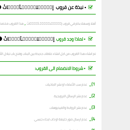
▪︎ نبذة عن قروب إقۣۗـۙتـۙبۣۗـآسۗـۙاتْ 
،
أهلا وسهلا بكم في قروب إقۣۗـۙتـۙبۣۗـآسۗـۙاتْ
ه
ذا القروب مخصص 
إقۣۗـۙتـۙبۣۗـآسۗـۙاتْ 
▪︎ لماذا وجد قروب
تم انشاء هذا القروب من اجل انشاء علاقات جديدة بين البنات وفتح باب تبادل ال
▪︎ شروط الانضمام الى القروب:
1)_
عدم سب الأعضاء او نشر الاباحيات.
2)_
عدم نشر الرسائل الترويجية.
3)_
عدم نشر الروابط والفيديوهات.
4)_
عدم ارسال صور خليعة او ذات ايحاء جنسي.