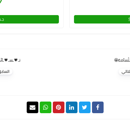
جـف
بْتٌسآمة🤩
نـ💗ـسـ💗ـآئم
لتالي
الساب