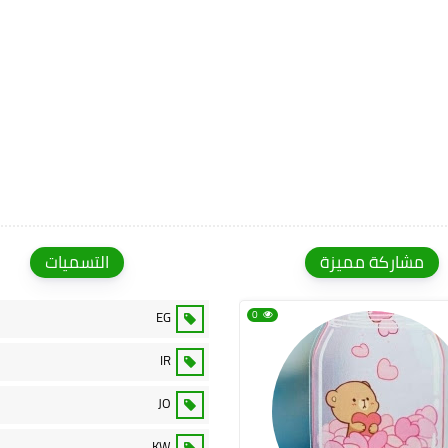
مشاركة مميزة
التسميات
EG
0
IR
JO
KW