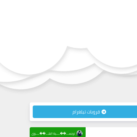
قروبات تيلغرام
نرجســـ��ــــية الهـــ��ــــوى